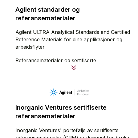
Agilent standarder og
referansematerialer
Agilent ULTRA Analytical Standards and Certified
Reference Materials for dine applikasjoner og
arbeidsflyter
Referansematerialer og sertifiserte
referansematerialer er stoffer som er testet for å
være homogene og har faste verdier av
konsentrasjonene sine. Disse
kromatografistandardene er en kritisk komponent
i din applikasjonsarbeidsflyt, som omfatter
prøveforberedelse, instrumenter, kolonner,
Inorganic Ventures sertifiserte
forsyninger og tjenester. Riktigheten av analysen
referansematerialer
avhenger av kvaliteten på referansematerialet
ditt. Alle Agilent standard referansematerialer er
Inorganic Ventures' portefølje av sertifiserte
produsert til høyeste kvalitet i ISO 9001, ISO
referansematerialer (CRM) er designet for bruk i