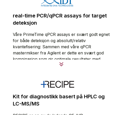
kvalitet og nøyaktighet for å sikre pålitelige
resultater og presis diagnose. Våre reagenser er
real-time PCR/qPCR assays for target
grundig testet, har sterke korrelasjoner med
deteksjon
standardmetoder, og sikrer ensartethet på tvers
av batcher for total tillit til kvaliteten på tvers av
Våre PrimeTime qPCR assays er svært godt egnet
partier.
for både deteksjon og absolutt/relativ
kvantefisering: Sammen med våre qPCR
Produktinformasjon
mastermikser fra Agilent er dette en svært god
kompinasjon som gir optimale resultater med
både redusert bakgrunn og signifikant reduksjon i
poptensielle falske positive. Produkter fra IDT
bestilles direkte fra Matriks AS.
Produktinformasjon
Kit for diagnostikk basert på HPLC og
LC-MS/MS