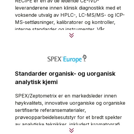
RECIPE er en av de ledende CE-IVD-
leverandørene innen klinisk diagnostikk med et
voksende utvalg av HPLC-, LC-MS/MS- og ICP-
MS-settløsninger, kalibratorer og kontroller,
interne standarder og instrumenter. Vår
produktportefølje oppfyller kravene til økt
effektivitet og sikkerhet i medisinske og
sykehuslaboratorier.
RECIPEs fokus er TDM Kit System, som er
tilgjengelig i legemiddelspesifikke og raskt
Standarder organisk- og uorganisk
voksende tilleggspakker og automatiserte
analytisk kjemi
løsninger som er kompatible med åpne LC-
MS/MS-systemer.
SPEX/Zeptometrix er en markedsleder innen
høykvalitets, innovative uorganiske og organiske
Alle prosesser er kontrollert og sertifisert i
sertifiserte referansematerialer,
henhold til ISO 13485.
prøveopparbeidelsesutstyr for et bredt spekter
av analytiske teknikker, inkludert kromatografi,
Produktinformasjon
spektroskopi og PCR. Denne type produkter