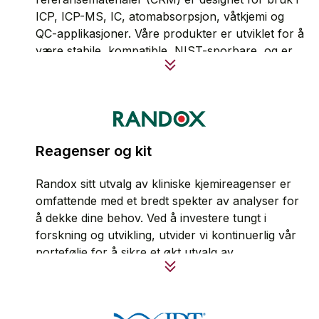
17025 og 17034 akkrediterte fasiliteter for å sikre
ICP, ICP-MS, IC, atomabsorpsjon, våtkjemi og
nøyaktigheten av analysene.
QC-applikasjoner. Våre produkter er utviklet for å
være stabile, kompatible, NIST-sporbare, og er
Hvis du trenger et tilpasset referansemateriale,
produsert og testet i henhold til ISO 17034 og
samarbeid med oss for å designe og utvikle en
ISO 17025 retningslinjer.
tilpasset standard etter dine spesifikasjoner.
Vi spesialiserer oss på å lage tilpassede løsninger,
Produktinformasjon
med mer enn 55 000 godkjente blandinger og
Reagenser og kit
stadig flere.
Produktinformasjon
Randox sitt utvalg av kliniske kjemireagenser er
omfattende med et bredt spekter av analyser for
å dekke dine behov. Ved å investere tungt i
forskning og utvikling, utvider vi kontinuerlig vår
portefølje for å sikre et økt utvalg av
høykvalitetsreagenser.
Randox forstår viktigheten av nøyaktige
resultater, og leverer reagenser av høyeste