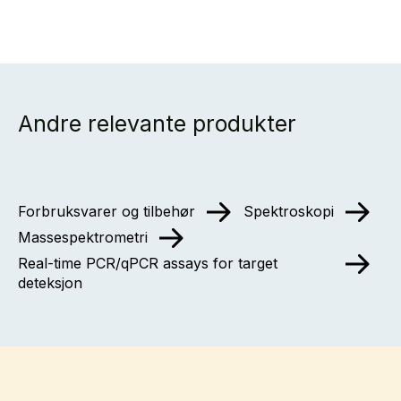
brukes til mange ulike applikasjoner over hele
verden.
Produktinformasjon
Andre relevante produkter
Forbruksvarer og tilbehør
Spektroskopi
Massespektrometri
Real-time PCR/qPCR assays for target
deteksjon