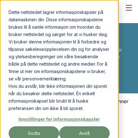
Dette nettstedet lagrer informasjonskapsler på
datamaskinen din. Disse informasjonskapslene
brukes til å samle informasjon om hvordan du
LC kolonner
bruker nettstedet og sørger for at vi husker deg.
Vi bruker denne informasjonen til å forbedre og
tilpasse søkeleseopplevelsen din og for analyser
LC kolonner fra Agilent har meget høy kvalitet og er
og ytelsesberegninger om våre besøkende
alltid vår anbefaling. Agilent tilbyr et bredt utvalg av
både på dette nettstedet og andre medier. For å
kolonner.
finne ut mer om informasjonskapslene vi bruker,
se vår personvernerklæring.
Kontakt produktspesialist
Hvis du avslår, blir ikke informasjonen din sporet
når du besøker dette nettstedet. Én enkelt
informasjonskapsel blir brukt til å huske
Produkter
|
Forbruksvarer og tilbehør
|
LC kolonner
preferansen din om ikke å bli sporet.
Innstillinger for informasjonskapsler
GPC/SEC kolonner
Godta
Avslå