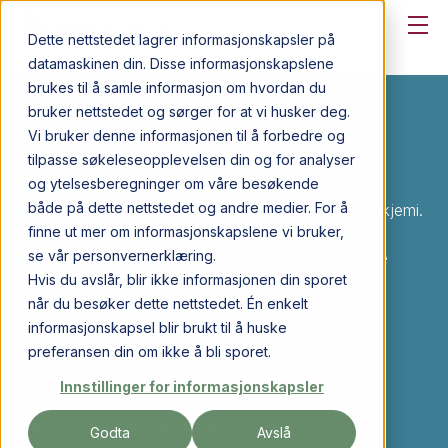
Dette nettstedet lagrer informasjonskapsler på
datamaskinen din. Disse informasjonskapslene
brukes til å samle informasjon om hvordan du
Grunnstoffstandarder
bruker nettstedet og sørger for at vi husker deg.
Vi bruker denne informasjonen til å forbedre og
tilpasse søkeleseopplevelsen din og for analyser
Inorganic Ventures er et amerikansk selskap som
og ytelsesberegninger om våre besøkende
spesialiserer seg på produksjon og levering av
både på dette nettstedet og andre medier. For å
høykvalitets standarder og løsninger for analytisk kjemi.
finne ut mer om informasjonskapslene vi bruker,
De tilbyr et bredt spekter av produkter, inkludert
se vår personvernerklæring.
metallsalter, standardløsninger og spesialtilpassede
Hvis du avslår, blir ikke informasjonen din sporet
løsninger som brukes i laboratorier for nøyaktige
når du besøker dette nettstedet. Én enkelt
målinger og analyser. Les mer på
informasjonskapsel blir brukt til å huske
www.inorganicventures.com
preferansen din om ikke å bli sporet.
Innstillinger for informasjonskapsler
Kontakt produktspesialist
Godta
Avslå