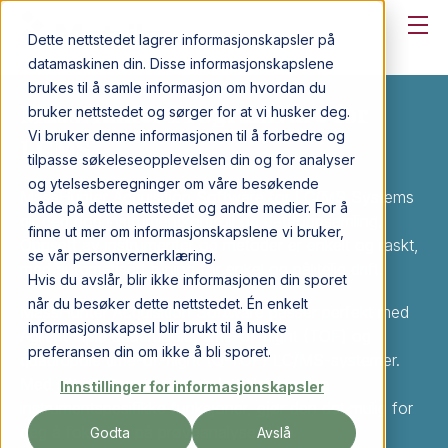
Dette nettstedet lagrer informasjonskapsler på
datamaskinen din. Disse informasjonskapslene
brukes til å samle informasjon om hvordan du
MassHunter Programvare for
bruker nettstedet og sørger for at vi husker deg.
Vi bruker denne informasjonen til å forbedre og
LCMS
tilpasse søkeleseopplevelsen din og for analyser
og ytelsesberegninger om våre besøkende
MassHunter Acquisition Software for LC/MS Systems
både på dette nettstedet og andre medier. For å
gir deg god instrumentkontroll og dataoppsamling.
finne ut mer om informasjonskapslene vi bruker,
Oppsett av instrumenter og metoder er enkelt og raskt,
se vår personvernerklæring.
med automatisert tuning for enkel og pålitelig drift.
Hvis du avslår, blir ikke informasjonen din sporet
når du besøker dette nettstedet. Én enkelt
MassHunter Acquisition Software passer perfekt med
informasjonskapsel blir brukt til å huske
Agilent triple quadrupole, time-of-flight (TOF) og
preferansen din om ikke å bli sporet.
quadrupole time-of-flight (Q-TOF) LC/MS-systemer.
Med sitt intuitive design og lett tilgjengelige
Innstillinger for informasjonskapsler
instrumentspesifikke funksjoner, gjør den det mulig for
deg å fokusere på prøveanalyse, ikke
Godta
Avslå