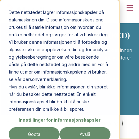
Dette nettstedet lagrer informasjonskapsler på
datamaskinen din. Disse informasjonskapslene
brukes til å samle informasjon om hvordan du
Elektrokjemiske detektorer (ECD)
bruker nettstedet og sørger for at vi husker deg.
Vi bruker denne informasjonen til å forbedre og
tilpasse søkeleseopplevelsen din og for analyser
Antec er et Nederlandsk selskap med hovedfokus innen
og ytelsesberegninger om våre besøkende
elektrokjemisk deteksjon og HPLC baserte analysatorer
både på dette nettstedet og andre medier. For å
innen neurotransmittere, karbohydrater etc.
finne ut mer om informasjonskapslene vi bruker,
Antec er i dag eneste kommersiell produsent innen
se vår personvernerklæring.
elektrokjemisk detektor.
Hvis du avslår, blir ikke informasjonen din sporet
når du besøker dette nettstedet. Én enkelt
informasjonskapsel blir brukt til å huske
Kontakt produktspesialist
preferansen din om ikke å bli sporet.
Innstillinger for informasjonskapsler
Produkter
|
Kromatografi
|
Væskekromatografi
|
Elektrokjemiske detektorer (ECD)
Godta
Avslå