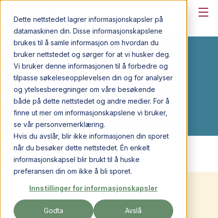
Dette nettstedet lagrer informasjonskapsler på
datamaskinen din. Disse informasjonskapslene
brukes til å samle informasjon om hvordan du
Kromatografi Programvare
bruker nettstedet og sørger for at vi husker deg.
Vi bruker denne informasjonen til å forbedre og
tilpasse søkeleseopplevelsen din og for analyser
De fleste instrumentene som Matriks tilbyr krever
og ytelsesberegninger om våre besøkende
programvare for styring og data analyse.
både på dette nettstedet og andre medier. For å
finne ut mer om informasjonskapslene vi bruker,
Kontakt produktspesialist
se vår personvernerklæring.
Hvis du avslår, blir ikke informasjonen din sporet
når du besøker dette nettstedet. Én enkelt
Produkter
|
Kromatografi
|
Kromatografi Programvare
informasjonskapsel blir brukt til å huske
preferansen din om ikke å bli sporet.
Innstillinger for informasjonskapsler
Godta
Avslå
Kontakt produktspesialist