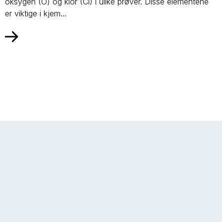
oksygen (O) og klor (Cl) i ulike prøver. Disse elementene
er viktige i kjem...