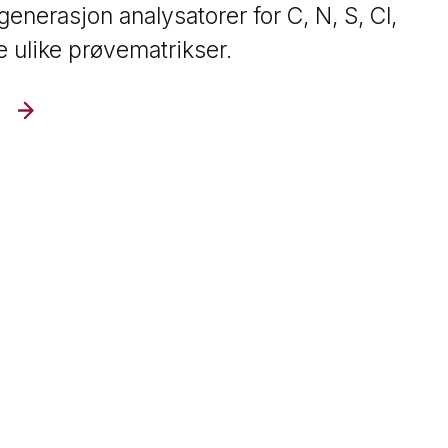
enerasjon analysatorer for C, N, S, Cl,
le ulike prøvematrikser.