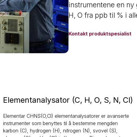
instrumentene en ny g
H, O fra ppb til % i al
Kontakt produktspesialist
Elementanalysator (C, H, O, S, N, Cl)
Elementar CHNS(O,Cl) elementanalysatorer er avanserte
instrumenter som benyttes til å bestemme mengden
karbon (C), hydrogen (H), nitrogen (N), svovel (S),