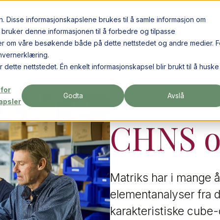
n. Disse informasjonskapslene brukes til å samle informasjon om
 bruker denne informasjonen til å forbedre og tilpasse
Produkter
Leverandører
Kurs og semina
er om våre besøkende både på dette nettstedet og andre medier. F
nvernerklæring.
 dette nettstedet. Én enkelt informasjonskapsel blir brukt til å huske
 for
Godta
Avslå
apsler
CHNS o
Matriks har i mange å
elementanalyser fra d
karakteristiske cube