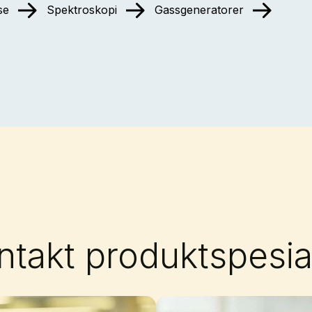
se
Spektroskopi
Gassgeneratorer
ntakt produktspesial