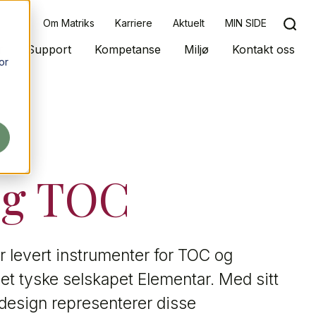
Om Matriks
Karriere
Aktuelt
MIN SIDE
r
Support
Kompetanse
Miljø
Kontakt oss
or
g TOC
r levert instrumenter for TOC og
et tyske selskapet Elementar. Med sitt
-design representerer disse